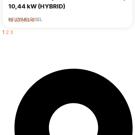
10,44 kW (HYBRID)
BEÜZEMELÉSSEL
13 231,03
€
1
2
3