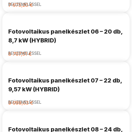
BEÜZEMELÉSSEL
7 675,20
€
Fotovoltaikus panelkészlet 06 – 20 db,
8,7 kW (HYBRID)
BEÜZEMELÉSSEL
8 707,51
€
Fotovoltaikus panelkészlet 07 – 22 db,
9,57 kW (HYBRID)
BEÜZEMELÉSSEL
9 099,03
€
Fotovoltaikus panelkészlet 08 – 24 db,