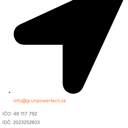
info@grunpowertech.sk
IČO: 46 117 792
IDČ: 2023252803