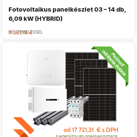
Fotovoltaikus panelkészlet 03 – 14 db,
6,09 kW (HYBRID)
BEÜZEMELÉSSEL
7 267,18
€