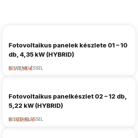
Fotovoltaikus panelek készlete 01 – 10
db, 4,35 kW (HYBRID)
BEÜZEMELÉSSEL
6 311,58
€
Fotovoltaikus panelkészlet 02 – 12 db,
5,22 kW (HYBRID)
BEÜZEMELÉSSEL
6 789,38
€