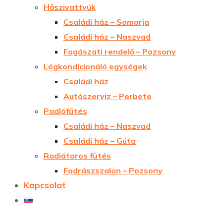
Hőszivattyúk
Családi ház – Somorja
Családi ház – Naszvad
Fogászati rendelő – Pozsony
Légkondicionáló egységek
Családi ház
Autószerviz – Perbete
Padlófűtés
Családi ház – Naszvad
Családi ház – Gúta
Radiátoros fűtés
Fodrászszalon – Pozsony
Kapcsolat