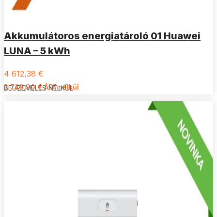
Akkumulátoros energiatároló 01 Huawei
LUNA – 5 kWh
4 612,38
€
3 749,90
€
ÁFA nélkül
BEÜZEMELÉS NÉLKÜL