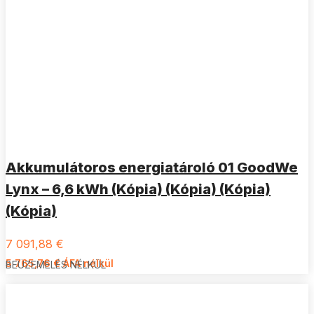
Akkumulátoros energiatároló 01 GoodWe
Lynx – 6,6 kWh (Kópia) (Kópia) (Kópia)
(Kópia)
7 091,88
€
5 765,76
€
ÁFA nélkül
BEÜZEMELÉS NÉLKÜL