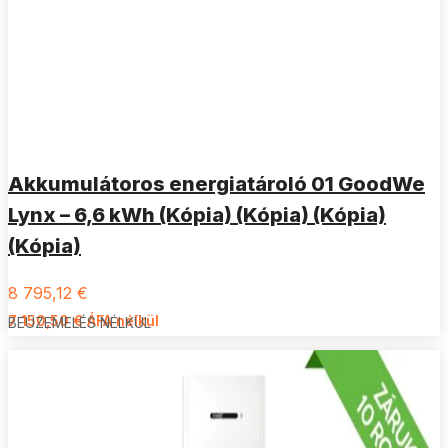
Akkumulátoros energiatároló 01 GoodWe
Lynx – 6,6 kWh (Kópia) (Kópia) (Kópia)
(Kópia)
8 795,12
€
7 150,50
€
ÁFA nélkül
BEÜZEMELÉS NÉLKÜL