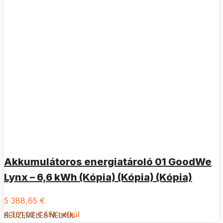
Akkumulátoros energiatároló 01 GoodWe
Lynx – 6,6 kWh (Kópia) (Kópia) (Kópia)
5 388,65
€
4 381,02
€
ÁFA nélkül
BEÜZEMELÉS NÉLKÜL