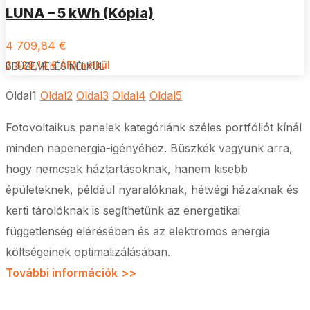
LUNA – 5 kWh (Kópia)
4 709,84
€
3 829,14
€
ÁFA nélkül
BEÜZEMELÉS NÉLKÜL
Oldal
1
Oldal
2
Oldal
3
Oldal
4
Oldal
5
Fotovoltaikus panelek kategóriánk széles portfóliót kínál
minden napenergia-igényéhez. Büszkék vagyunk arra,
hogy nemcsak háztartásoknak, hanem kisebb
épületeknek, például nyaralóknak, hétvégi házaknak és
kerti tárolóknak is segíthetünk az energetikai
függetlenség elérésében és az elektromos energia
költségeinek optimalizálásában.
További információk