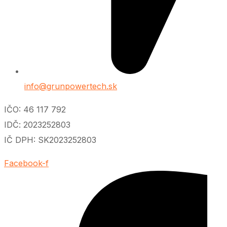
info@grunpowertech.sk
IČO: 46 117 792
IDČ: 2023252803
IČ DPH: SK2023252803
Facebook-f