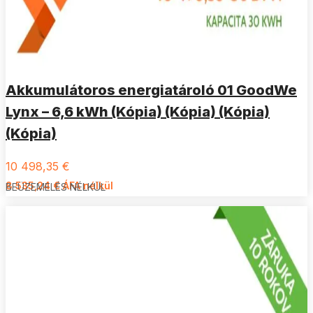
Akkumulátoros energiatároló 01 GoodWe
Lynx – 6,6 kWh (Kópia) (Kópia) (Kópia)
(Kópia)
10 498,35
€
8 535,24
€
ÁFA nélkül
BEÜZEMELÉS NÉLKÜL