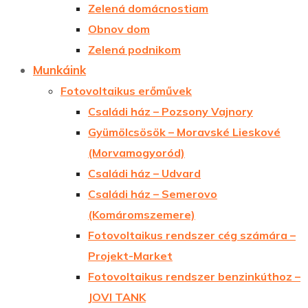
Zelená domácnostiam
Obnov dom
Zelená podnikom
Munkáink
Fotovoltaikus erőművek
Családi ház – Pozsony Vajnory
Gyümölcsösök – Moravské Lieskové
(Morvamogyoród)
Családi ház – Udvard
Családi ház – Semerovo
(Komáromszemere)
Fotovoltaikus rendszer cég számára –
Projekt-Market
Fotovoltaikus rendszer benzinkúthoz –
JOVI TANK