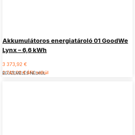
Akkumulátoros energiatároló 01 GoodWe
Lynx – 6,6 kWh
3 373,92
€
2 743,02
€
ÁFA nélkül
BEÜZEMELÉS NÉLKÜL