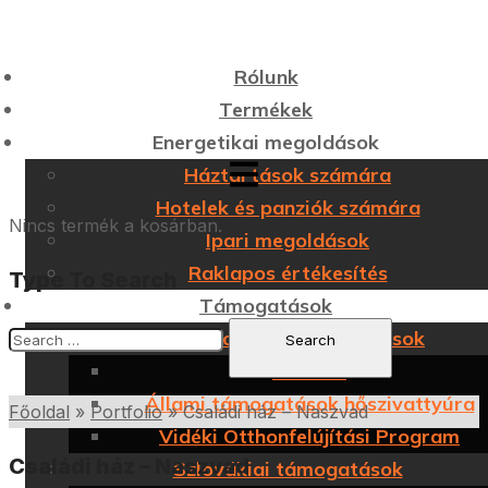
Rólunk
Termékek
Energetikai megoldások
Háztartások számára
Hotelek és panziók számára
Nincs termék a kosárban.
Ipari megoldások
Raklapos értékesítés
Type To Search
Támogatások
Magyarországi támogatások
H tarifa
Állami támogatások hőszivattyúra
Főoldal
»
Portfolio
»
Családi ház – Naszvad
Vidéki Otthonfelújítási Program
Családi ház – Naszvad
Szlovákiai támogatások