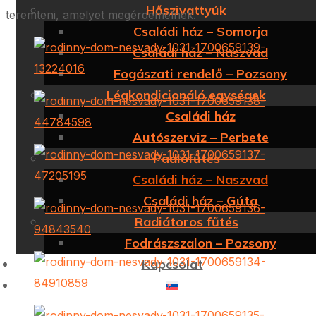
Hőszivattyúk
teremteni, amelyet megérdemelnek.
Családi ház – Somorja
Családi ház – Naszvad
Fogászati rendelő – Pozsony
Légkondicionáló egységek
Családi ház
Autószerviz – Perbete
Padlófűtés
Családi ház – Naszvad
Családi ház – Gúta
Radiátoros fűtés
Fodrászszalon – Pozsony
Kapcsolat