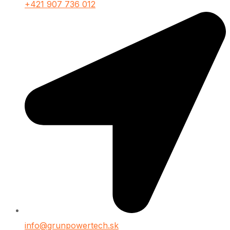
+421 907 736 012
info@grunpowertech.sk