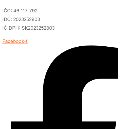
IČO: 46 117 792
IDČ: 2023252803
IČ DPH: SK2023252803
Facebook-f