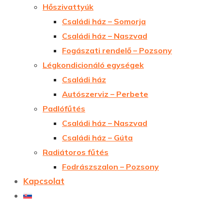
Hőszivattyúk
Családi ház – Somorja
Családi ház – Naszvad
Fogászati rendelő – Pozsony
Légkondicionáló egységek
Családi ház
Autószerviz – Perbete
Padlófűtés
Családi ház – Naszvad
Családi ház – Gúta
Radiátoros fűtés
Fodrászszalon – Pozsony
Kapcsolat