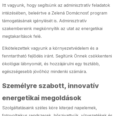
Itt vagyunk, hogy segítsünk az adminisztratív feladatok
intézésében, beleértve a Zelená Domácnosť program
támogatásának igénylését is. Adminisztratív
szakembereink megkönnyítik az utat az energetikai
megtakarítások felé.
Elkötelezettek vagyunk a környezetvédelem és a
fenntartható fejlődés iránt. Segítünk Önnek csökkenteni
ökológiai lábnyomát, és hozzájárulni egy tisztább,
egészségesebb jövőhöz mindenki számára.
Személyre szabott, innovatív
energetikai megoldások
Szolgáltatásaink széles köre kiterjed napelemek,
fotovoltaikus rendszerek, hőszivattyúk, vízvezetékek és