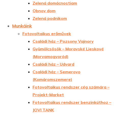
Zelená domácnostiam
Obnov dom
Zelená podnikom
Munkáink
Fotovoltaikus erőművek
Családi ház – Pozsony Vajnory
Gyümölcsösök – Moravské Lieskové
(Morvamogyoród)
Családi ház – Udvard
Családi ház – Semerovo
(Komáromszemere)
Fotovoltaikus rendszer cég számára –
Projekt-Market
Fotovoltaikus rendszer benzinkúthoz –
JOVI TANK