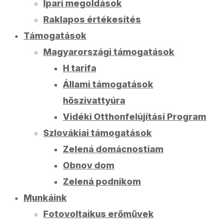
Ipari megoldások
Raklapos értékesítés
Támogatások
Magyarországi támogatások
H tarifa
Állami támogatások
hőszivattyúra
Vidéki Otthonfelújítási Program
Szlovákiai támogatások
Zelená domácnostiam
Obnov dom
Zelená podnikom
Munkáink
Fotovoltaikus erőművek