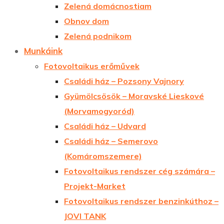
Zelená domácnostiam
Obnov dom
Zelená podnikom
Munkáink
Fotovoltaikus erőművek
Családi ház – Pozsony Vajnory
Gyümölcsösök – Moravské Lieskové
(Morvamogyoród)
Családi ház – Udvard
Családi ház – Semerovo
(Komáromszemere)
Fotovoltaikus rendszer cég számára –
Projekt-Market
Fotovoltaikus rendszer benzinkúthoz –
JOVI TANK