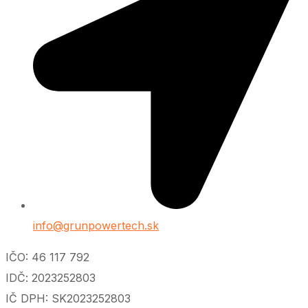
info@grunpowertech.sk
IČO: 46 117 792
IDČ: 2023252803
IČ DPH: SK2023252803