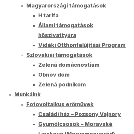
Magyarországi támogatások
H tarifa
Állami támogatások
hőszivattyúra
Vidéki Otthonfelújítási Program
Szlovákiai támogatások
Zelená domácnostiam
Obnov dom
Zelená podnikom
Munkáink
Fotovoltaikus erőművek
Családi ház – Pozsony Vajnory
Gyümölcsösök – Moravské
Lieskové (Morvamogyoród)