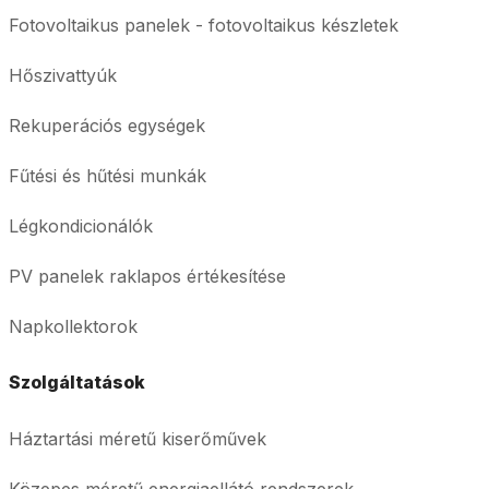
Fotovoltaikus panelek - fotovoltaikus készletek
Hőszivattyúk
Rekuperációs egységek
Fűtési és hűtési munkák
Légkondicionálók
PV panelek raklapos értékesítése
Napkollektorok
Szolgáltatások
Háztartási méretű kiserőművek
Közepes méretű energiaellátó rendszerek