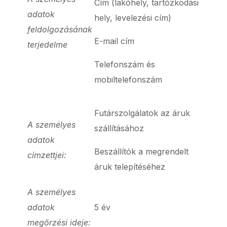
Cím (lakóhely, tartózkodási
adatok
hely, levelezési cím)
feldolgozásának
E-mail cím
terjedelme
Telefonszám és
mobiltelefonszám
Futárszolgálatok az áruk
A személyes
szállításához
adatok
Beszállítók a megrendelt
címzettjei:
áruk telepítéséhez
A személyes
adatok
5 év
megőrzési ideje: