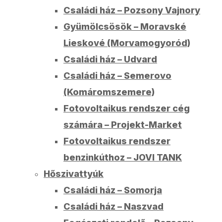
Családi ház – Pozsony Vajnory
Gyümölcsösök – Moravské
Lieskové (Morvamogyoród)
Családi ház – Udvard
Családi ház – Semerovo
(Komáromszemere)
Fotovoltaikus rendszer cég
számára – Projekt-Market
Fotovoltaikus rendszer
benzinkúthoz – JOVI TANK
Hőszivattyúk
Családi ház – Somorja
Családi ház – Naszvad