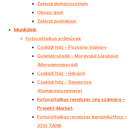
Zelená domácnostiam
Obnov dom
Zelená podnikom
Munkáink
Fotovoltaikus erőművek
Családi ház – Pozsony Vajnory
Gyümölcsösök – Moravské Lieskové
(Morvamogyoród)
Családi ház – Udvard
Családi ház – Semerovo
(Komáromszemere)
Fotovoltaikus rendszer cég számára –
Projekt-Market
Fotovoltaikus rendszer benzinkúthoz –
JOVI TANK