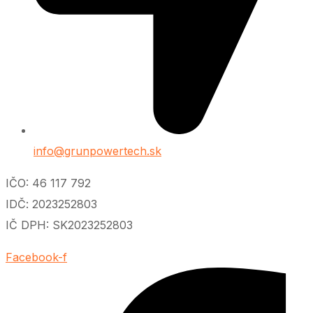
info@grunpowertech.sk
IČO: 46 117 792
IDČ: 2023252803
IČ DPH: SK2023252803
Facebook-f