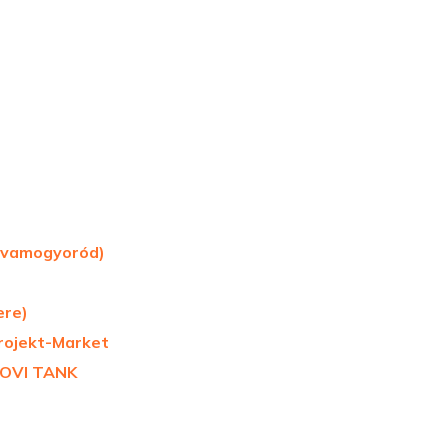
rvamogyoród)
ere)
rojekt-Market
 JOVI TANK