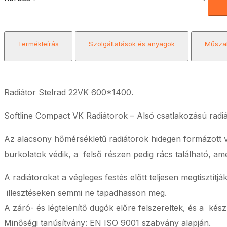
Termékleírás
Szolgáltatások és anyagok
Műszak
Radiátor Stelrad 22VK 600*1400.
Softline Compact VK Radiátorok – Alsó csatlakozású radi
Az alacsony hőmérsékletű radiátorok hidegen formázott 
burkolatok védik, a felső részen pedig rács található, ame
A radiátorokat a végleges festés előtt teljesen megtisztít
illesztéseken semmi ne tapadhasson meg.
A záró- és légtelenítő dugók előre felszereltek, és a kés
Minőségi tanúsítvány: EN ISO 9001 szabvány alapján.