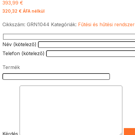
393,99
€
320,32
€
ÁFA nélkül
Cikkszám:
GRN1044
Kategóriák:
Fűtési és hűtési rendsze
Név (kötelező)
Telefon (kötelező)
Termék
Kérdés