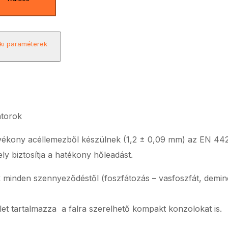
i paraméterek
átorok
vékony acéllemezből készülnek (1,2 ± 0,09 mm) az EN 442-
ly biztosítja a hatékony hőleadást.
ják minden szennyeződéstől (foszfátozás – vasfoszfát, demin
zlet tartalmazza a falra szerelhető kompakt konzolokat is.