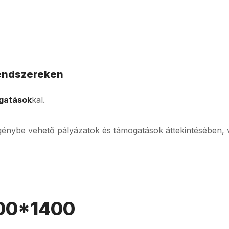
rendszereken
ogatások
kal.
génybe vehető pályázatok és támogatások áttekintésében, 
600*1400