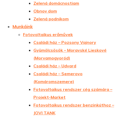
Zelená domácnostiam
Obnov dom
Zelená podnikom
Munkáink
Fotovoltaikus erőművek
Családi ház – Pozsony Vajnory
Gyümölcsösök – Moravské Lieskové
(Morvamogyoród)
Családi ház – Udvard
Családi ház – Semerovo
(Komáromszemere)
Fotovoltaikus rendszer cég számára –
Projekt-Market
Fotovoltaikus rendszer benzinkúthoz –
JOVI TANK