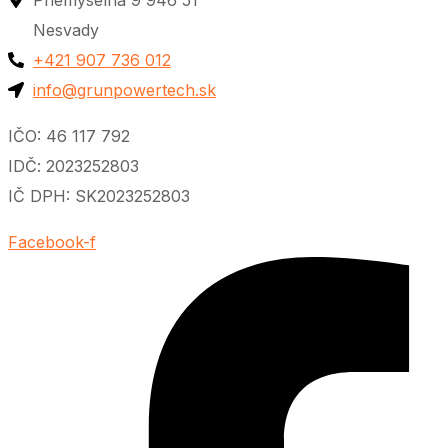
Priemyselná 9 946 51
Nesvady
+421 907 736 012
info@grunpowertech.sk
IČO: 46 117 792
IDČ: 2023252803
IČ DPH: SK2023252803
Facebook-f