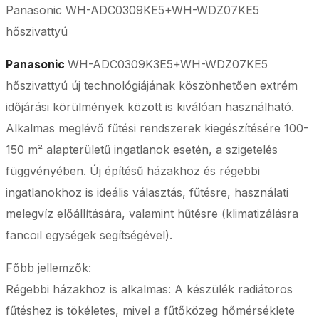
Panasonic WH-ADC0309KE5+WH-WDZ07KE5
hőszivattyú
Panasonic
WH-ADC0309K3E5+WH-WDZ07KE5
hőszivattyú új technológiájának köszönhetően extrém
időjárási körülmények között is kiválóan használható.
Alkalmas meglévő fűtési rendszerek kiegészítésére 100-
150 m² alapterületű ingatlanok esetén, a szigetelés
függvényében. Új építésű házakhoz és régebbi
ingatlanokhoz is ideális választás, fűtésre, használati
melegvíz előállítására, valamint hűtésre (klimatizálásra
fancoil egységek segítségével).
Főbb jellemzők:
Régebbi házakhoz is alkalmas: A készülék radiátoros
fűtéshez is tökéletes, mivel a fűtőközeg hőmérséklete