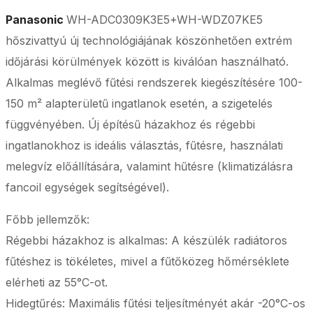
Panasonic
WH-ADC0309K3E5+WH-WDZ07KE5
hőszivattyú új technológiájának köszönhetően extrém
időjárási körülmények között is kiválóan használható.
Alkalmas meglévő fűtési rendszerek kiegészítésére 100-
150 m² alapterületű ingatlanok esetén, a szigetelés
függvényében. Új építésű házakhoz és régebbi
ingatlanokhoz is ideális választás, fűtésre, használati
melegvíz előállítására, valamint hűtésre (klimatizálásra
fancoil egységek segítségével).
Főbb jellemzők:
Régebbi házakhoz is alkalmas: A készülék radiátoros
fűtéshez is tökéletes, mivel a fűtőközeg hőmérséklete
elérheti az 55°C-ot.
Hidegtűrés: Maximális fűtési teljesítményét akár -20°C-os