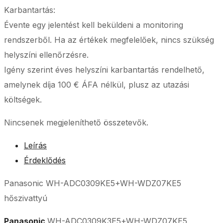
Karbantartás:
Évente egy jelentést kell beküldeni a monitoring
rendszerből. Ha az értékek megfelelőek, nincs szükség
helyszíni ellenőrzésre.
Igény szerint éves helyszíni karbantartás rendelhető,
amelynek díja 100 € ÁFA nélkül, plusz az utazási
költségek.
Nincsenek megjeleníthető összetevők.
Leírás
Érdeklődés
Panasonic WH-ADC0309KE5+WH-WDZ07KE5
hőszivattyú
Panasonic
WH-ADC0309K3E5+WH-WDZ07KE5