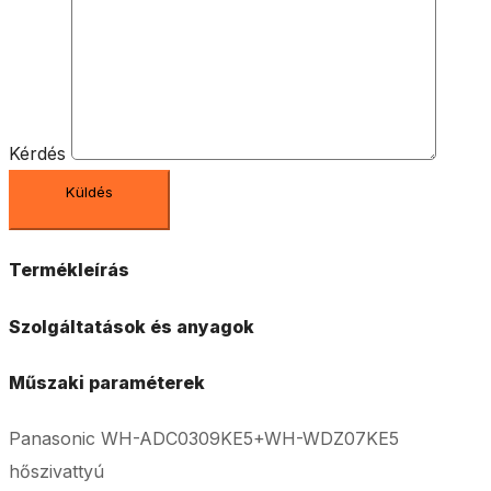
Kérdés
Termékleírás
Szolgáltatások és anyagok
Műszaki paraméterek
Panasonic WH-ADC0309KE5+WH-WDZ07KE5
hőszivattyú