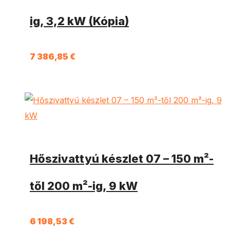
ig, 3,2 kW (Kópia)
7 386,85
€
Hőszivattyú készlet 07 – 150 m²-
től 200 m²-ig, 9 kW
6 198,53
€