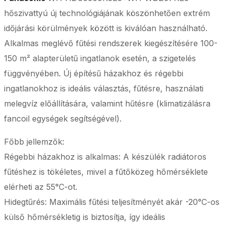
hőszivattyú új technológiájának köszönhetően extrém
időjárási körülmények között is kiválóan használható.
Alkalmas meglévő fűtési rendszerek kiegészítésére 100-
150 m² alapterületű ingatlanok esetén, a szigetelés
függvényében. Új építésű házakhoz és régebbi
ingatlanokhoz is ideális választás, fűtésre, használati
melegvíz előállítására, valamint hűtésre (klimatizálásra
fancoil egységek segítségével).
Főbb jellemzők:
Régebbi házakhoz is alkalmas: A készülék radiátoros
fűtéshez is tökéletes, mivel a fűtőközeg hőmérséklete
elérheti az 55°C-ot.
Hidegtűrés: Maximális fűtési teljesítményét akár -20°C-os
külső hőmérsékletig is biztosítja, így ideális