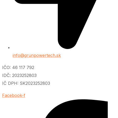
info@grunpowertech.sk
IČO: 46 117 792
IDČ: 2023252803
IČ DPH: SK2023252803
Facebook-f